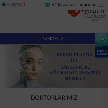
0 {462}
222 3 222
TR
EN
AR
GE
RANDEVU AL
DOKTORLARIMIZ