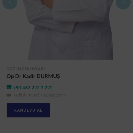
GÖZ HASTALIKLARI
Op Dr Kadir DURMUŞ
+90 462 222 3 222
kadir.durmus@kuzeygoz.com
RANDEVU AL