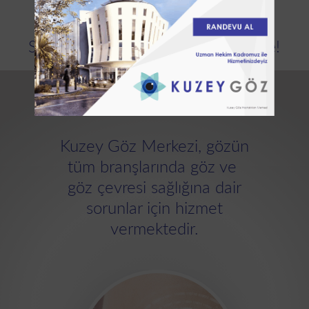
hastalıkları için çok önemlidir.
Siz Dünyaya Daha Mutlu Bakın Diye!
TIBBİ BİRİMLERİMİZ
Kuzey Göz Merkezi, gözün
tüm branşlarında göz ve
göz çevresi sağlığına dair
sorunlar için hizmet
vermektedir.