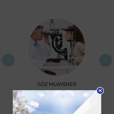
GÖZ MUAYENESİ
Tüm çocukların 4 yaşına gelmeden önce herhangi bir
sorun olmasa da mutlaka bir göz doktoru tarafından
muayene edilmiş olmaları gerekir. Erken tanı göz