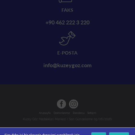
FAKS
+90 462 222 3 220
E-POSTA
info@kuzeygoz.com
Anasayfa
Doktorlarımız
Randevu
İletişim
Kuzey Göz Hastalıkları Merkezi ( Son Güncelleme 05/06/2026)
Size daha iyi bir alışveriş deneyimi sunabilmek için