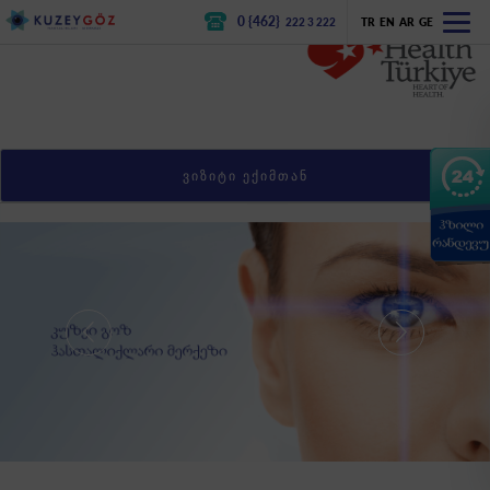
0 {462}
222 3 222
TR
EN
AR
GE
ᲕᲘᲖᲘᲢᲘ ᲔᲥᲘᲛᲗᲐᲜ