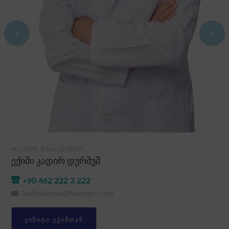
ᲗᲕᲐᲚᲘᲡ ᲓᲐᲐᲕᲐᲓᲔᲑᲔᲑᲘ
ექიმი კადირ დურმუშ
+90 462 222 3 222
kadir.durmus@kuzeygoz.com
ᲕᲘᲖᲘᲢᲘ ᲔᲥᲘᲛᲗᲐᲜ