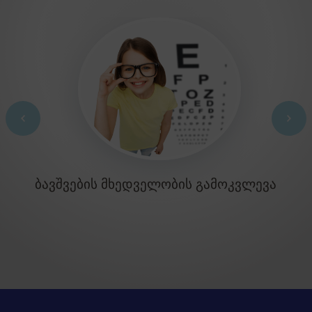
ᲑᲐᲕᲨᲕᲔᲑᲘᲡ ᲛᲮᲔᲓᲕᲔᲚᲝᲑᲘᲡ ᲒᲐᲛᲝᲙᲕᲚᲔᲕᲐ