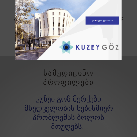
ასაკს მიუღწეველი ბავშვის მხედველობის
შემოწმება, მას რომც არ ჰქონდეს ჩივილები.
გახსოვდეთ, დროული დიაგნოზის დასმა დიდად
მნიშვნელოვანია.
სამედიცინო
პროფილები
კუზეი გოზ მერქეზი
მხედველობის ნებისმიერ
პრობლემას ბოლოს
მოუღებს.