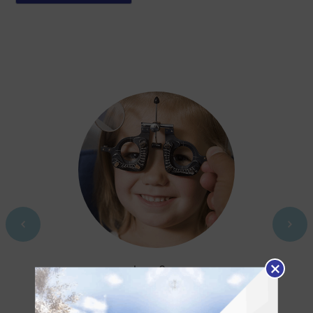
ᲗᲕᲐᲚᲘᲡ ᲒᲐᲛᲝᲙᲕᲚᲔᲕᲐ
აუცილებელია, თვალის ექიმის მიერ 4 წლის