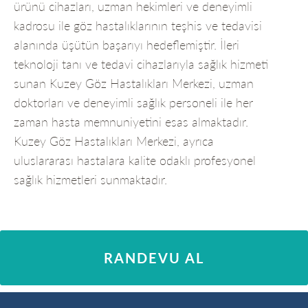
ürünü cihazları, uzman hekimleri ve deneyimli
kadrosu ile göz hastalıklarının teşhis ve tedavisi
alanında üşütün başarıyı hedeflemiştir. İleri
teknoloji tanı ve tedavi cihazlarıyla sağlık hizmeti
sunan Kuzey Göz Hastalıkları Merkezi, uzman
doktorları ve deneyimli sağlık personeli ile her
zaman hasta memnuniyetini esas almaktadır.
Kuzey Göz Hastalıkları Merkezi, ayrıca
uluslararası hastalara kalite odaklı profesyonel
sağlık hizmetleri sunmaktadır.
RANDEVU AL