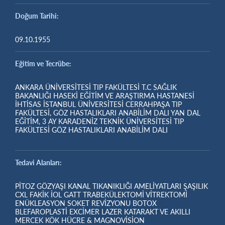
Doğum Tarihi:
09.10.1955
Eğitim ve Tecrübe:
ANKARA ÜNİVERSİTESİ TIP FAKÜLTESİ T.C SAĞLIK
BAKANLIĞI HASEKİ EĞİTİM VE ARAŞTIRMA HASTANESİ
İHTİSAS İSTANBUL ÜNİVERSİTESİ CERRAHPAŞA TIP
FAKÜLTESİ, GÖZ HASTALIKLARI ANABİLİM DALI YAN DAL
EĞİTİM, 3 AY KARADENİZ TEKNİK ÜNİVERSİTESİ TIP
FAKÜLTESİ GÖZ HASTALIKLARI ANABİLİM DALI
Tedavi Alanları:
PİTOZ GÖZYAŞI KANAL TIKANIKLIĞI AMELİYATLARI ŞAŞILIK
CXL FAKİK İOL GATT TRABEKÜLEKTOMİ VİTREKTOMİ
ENÜKLEASYON SOKET REVİZYONU BOTOX
BLEFAROPLASTİ EXCİMER LAZER KATARAKT VE AKILLI
MERCEK KÖK HÜCRE & MAGNOVİSİON