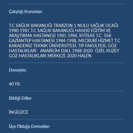
Çalıştığı Kurumlar:
T.C SAĞLIK BAKANLIĞI TRABZON 1 NOLU SAĞLIK OCAĞI
1980-1981 T.C SAĞLIK BAKANLIĞI HASEKİ EĞİTİM VE
ARAŞTIRMA HASTANESİ 1981-1984, İHTİSAS T.C SSK
GAZİANTEP HASTANESİ 1984-1988, MECBURİ HİZMET T.C
KARADENİZ TEKNİK ÜNİVERSİTESİ, TIP FAKÜLTESİ, GÖZ
HASTALIKLARI ANABİLİM DALI, 1988-2020 ÖZEL KUZEY
GÖZ HASTALIKLARI MERKEZİ, 2020 HALEN
Deneyim:
40 YIL
Bildiği Diller:
İNGİLİZCE
Üye Olduğu Dernekler: