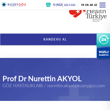
0 {462}
222 3 222
TR
EN
AR
GE
RANDEVU AL
Prof Dr Nurettin AKYOL
GÖZ HASTALIKLARI /
nurettin.akyol@kuzeygoz.com