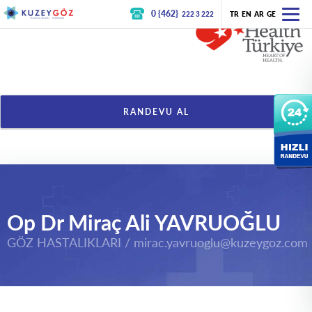
0 {462}
222 3 222
TR
EN
AR
GE
RANDEVU AL
Op Dr Miraç Ali YAVRUOĞLU
GÖZ HASTALIKLARI /
mirac.yavruoglu@kuzeygoz.com