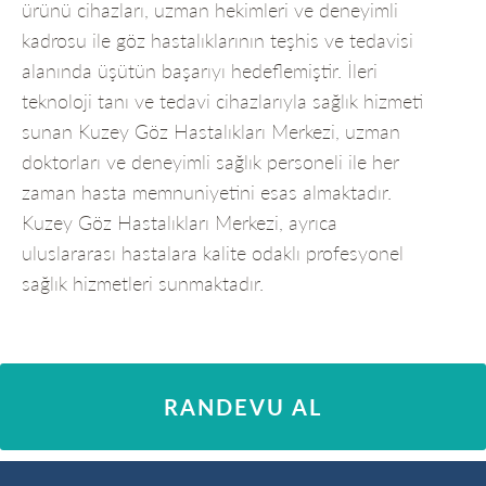
ürünü cihazları, uzman hekimleri ve deneyimli
kadrosu ile göz hastalıklarının teşhis ve tedavisi
alanında üşütün başarıyı hedeflemiştir. İleri
teknoloji tanı ve tedavi cihazlarıyla sağlık hizmeti
sunan Kuzey Göz Hastalıkları Merkezi, uzman
doktorları ve deneyimli sağlık personeli ile her
zaman hasta memnuniyetini esas almaktadır.
Kuzey Göz Hastalıkları Merkezi, ayrıca
uluslararası hastalara kalite odaklı profesyonel
sağlık hizmetleri sunmaktadır.
RANDEVU AL