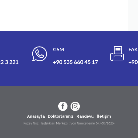
GSM
FAK
2 3 221
+90 535 660 45 17
+90
Anasayfa
Doktorlarımız
Randevu
İletişim
Kuzey Göz Hastalıkları Merkezi ( Son Güncelleme 05/06/2026)