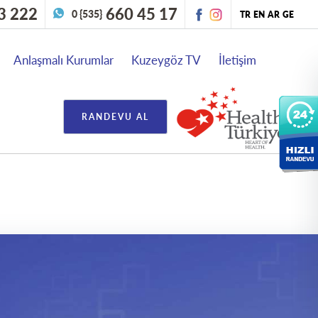
3 222
660 45 17
0 {535}
TR
EN
AR
GE
Anlaşmalı Kurumlar
Kuzeygöz TV
İletişim
RANDEVU AL