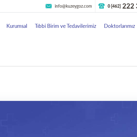
222 
info@kuzeygoz.com
0 {462}
Kurumsal
Tıbbi Birim ve Tedavilerimiz
Doktorlarımız