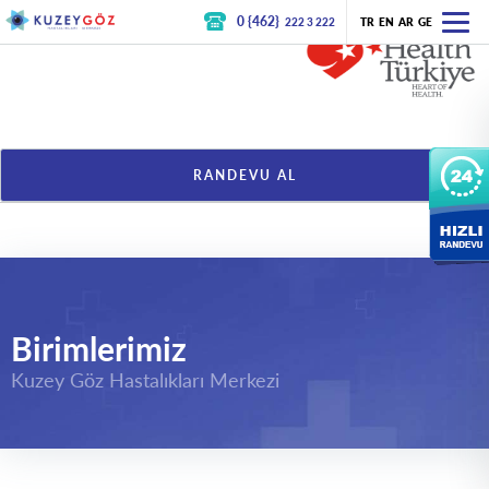
0 {462}
222 3 222
TR
EN
AR
GE
RANDEVU AL
Birimlerimiz
Kuzey Göz Hastalıkları Merkezi