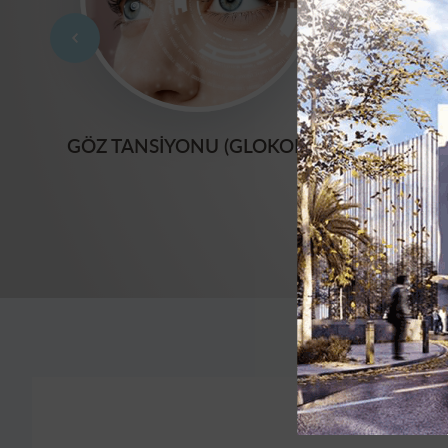
GÖZ TANSIYONU (GLOKOM)
(OKÜ