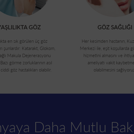
YAŞLILIKTA GÖZ
GÖZ SAĞLIĞI
lıkta en sık görülen üç göz
Her kesimden hastanın, Ku
arı şunlardır: Katarakt, Glokom,
Merkezi ile, eşit koşullarda g
ağlı Makula Dejenerasyonu
hizmetini almasını ve ihtiya
azı görme zorluklarının asıl
ameliyatı vakit kaybet
iddi göz hastalıkları olabilir.
olabilmesini sağlıyoru
nyaya Daha Mutlu Bakı