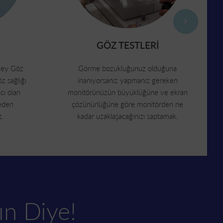
GÖZ TESTLERİ
zey Göz
Görme bozukluğunuz olduğuna
öz sağlığı
inanıyorsanız yapmanız gereken
cı olan
monitörünüzün büyüklüğüne ve ekran
meden
çözünürlüğüne göre monitörden ne
z.
kadar uzaklaşacağınızı saptamak.
n Diye!