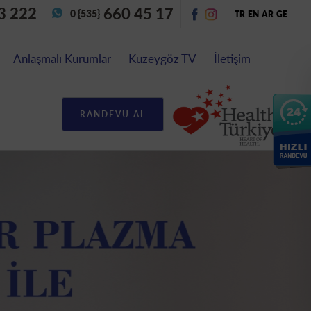
3 222
660 45 17
0 {535}
TR
EN
AR
GE
Anlaşmalı Kurumlar
Kuzeygöz TV
İletişim
RANDEVU AL