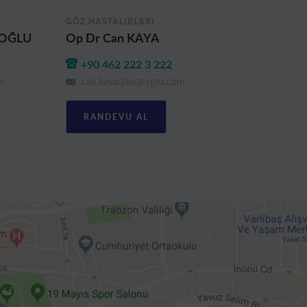
GÖZ HASTALIKLARI
GÖZ
AMOĞLU
Op Dr Can KAYA
Op 
+90 462 222 3 222
+
m
can.kaya@kuzeygoz.com
e
RANDEVU AL