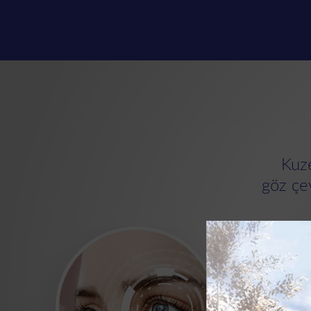
Kuz
göz çev