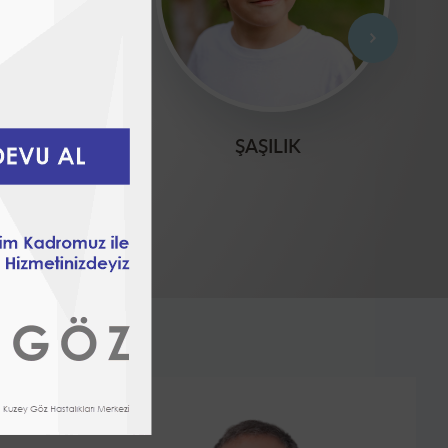
EK
ŞAŞILIK