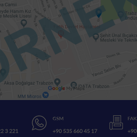
GSM
FAK
2 3 221
+90 535 660 45 17
+90