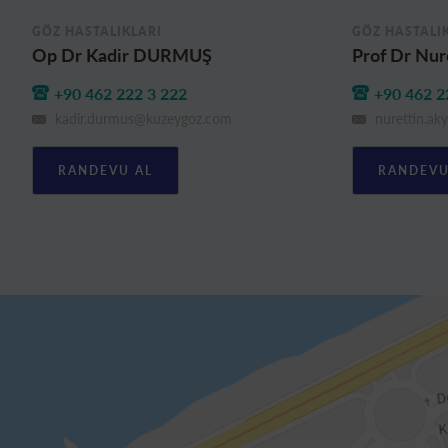
GÖZ HASTALIKLARI
GÖZ HASTALI
Op Dr Kadir DURMUŞ
Prof Dr Nu
+90 462 222 3 222
+90 462 2
kadir.durmus@kuzeygoz.com
nurettin.a
RANDEVU AL
RANDEVU