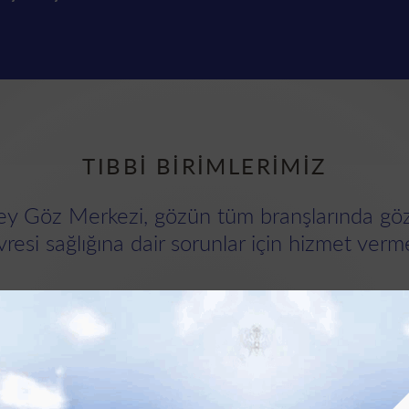
TIBBİ BİRİMLERİMİZ
ey Göz Merkezi, gözün tüm branşlarında gö
resi sağlığına dair sorunlar için hizmet verm