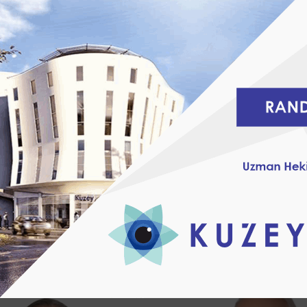
GÖZ ESTETIĞI
AKILLI MERC
LOPLASTIK CERRAHI)
DOKTORLARIMIZ