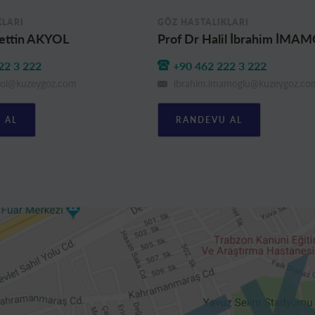
KLARI
GÖZ HASTALIKLARI
rettin AKYOL
Prof Dr Halil İbrahim İM
22 3 222
+90 462 222 3 222
kyol@kuzeygoz.com
ibrahim.imamoglu@kuzeygoz.co
 AL
RANDEVU AL