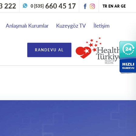
3 222
660 45 17
0 {535}
TR
EN
AR
GE
Anlaşmalı Kurumlar
Kuzeygöz TV
İletişim
RANDEVU AL