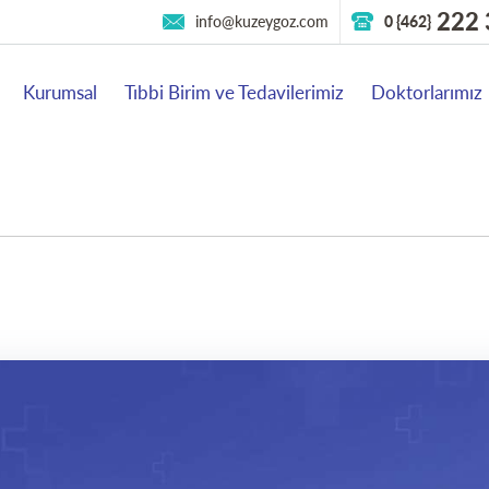
222 
info@kuzeygoz.com
0 {462}
Kurumsal
Tıbbi Birim ve Tedavilerimiz
Doktorlarımız