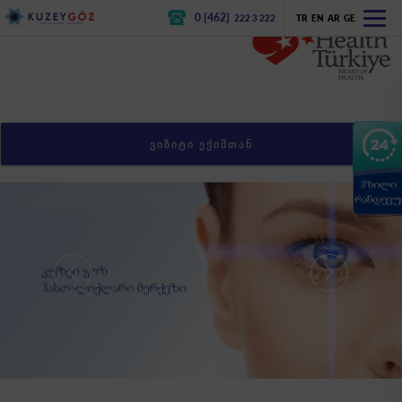
0 {462}
222 3 222
TR
EN
AR
GE
ᲕᲘᲖᲘᲢᲘ ᲔᲥᲘᲛᲗᲐᲜ