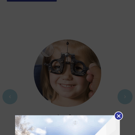
ᲗᲕᲐᲚᲘᲡ ᲒᲐᲛᲝᲙᲕᲚᲔᲕᲐ
აუცილებელია, თვალის ექიმის მიერ 4 წლის