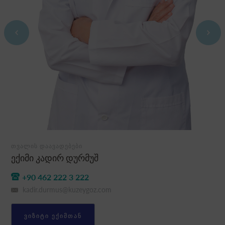
ᲗᲕᲐᲚᲘᲡ ᲓᲐᲐᲕᲐᲓᲔᲑᲔᲑᲘ
ექიმი კადირ დურმუშ
+90 462 222 3 222
kadir.durmus@kuzeygoz.com
ᲕᲘᲖᲘᲢᲘ ᲔᲥᲘᲛᲗᲐᲜ