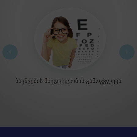
ᲑᲐᲕᲨᲕᲔᲑᲘᲡ ᲛᲮᲔᲓᲕᲔᲚᲝᲑᲘᲡ ᲒᲐᲛᲝᲙᲕᲚᲔᲕᲐ