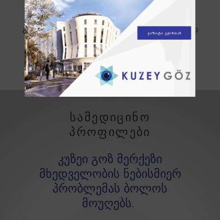
ასაკს მიუღწეველი ბავშვის მხედველობის
შემოწმება, მას რომც არ ჰქონდეს ჩივილები.
გახსოვდეთ, დროული დიაგნოზის დასმა დიდად
მნიშვნელოვანია.
სამედიცინო
პროფილები
კუზეი გოზ მერქეზი
მხედველობის ნებისმიერ
პრობლემას ბოლოს
მოუღებს.